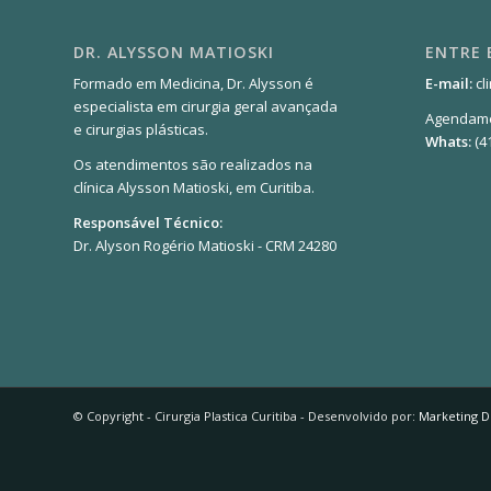
DR. ALYSSON MATIOSKI
ENTRE
Formado em Medicina, Dr. Alysson é
E-mail:
cl
especialista em cirurgia geral avançada
Agendame
e cirurgias plásticas.
Whats:
(4
Os atendimentos são realizados na
clínica Alysson Matioski, em Curitiba.
Responsável Técnico:
Dr. Alyson Rogério Matioski - CRM 24280
© Copyright - Cirurgia Plastica Curitiba - Desenvolvido por:
Marketing D