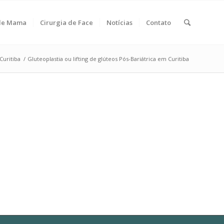
 de Mama
Cirurgia de Face
Notícias
Contato
Curitiba
/
Gluteoplastia ou lifting de glúteos Pós-Bariátrica em Curitiba