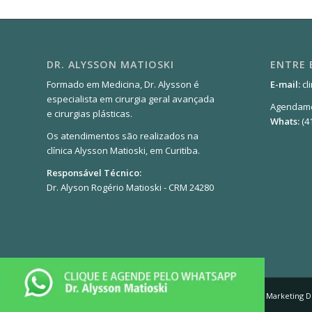
DR. ALYSSON MATIOSKI
ENTRE
Formado em Medicina, Dr. Alysson é
E-mail:
cl
especialista em cirurgia geral avançada
Agendame
e cirurgias plásticas.
Whats:
(4
Os atendimentos são realizados na
clínica Alysson Matioski, em Curitiba.
Responsável Técnico:
Dr. Alyson Rogério Matioski - CRM 24280
© Copyright - Cirurgia Plastica Curitiba - Desenvolvido por:
Marketing D