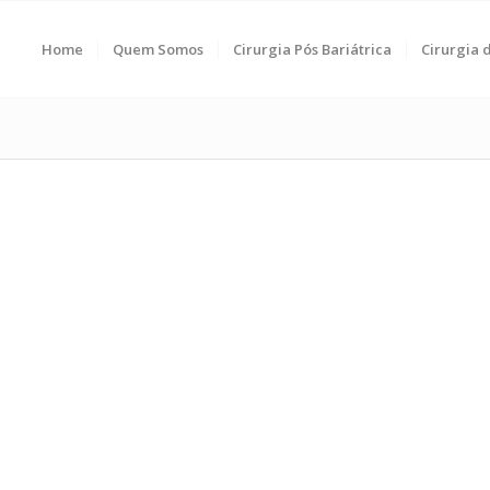
Home
Quem Somos
Cirurgia Pós Bariátrica
Cirurgia