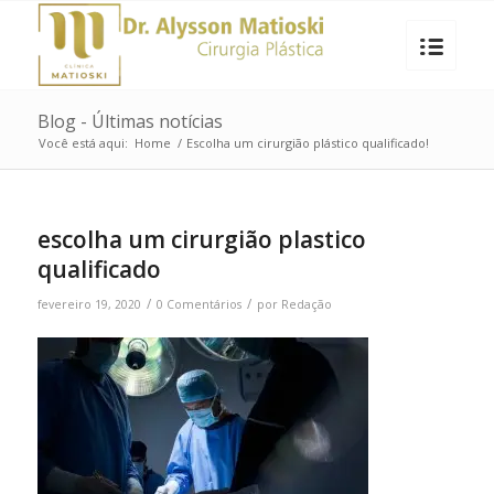
Blog - Últimas notícias
Você está aqui:
Home
/
Escolha um cirurgião plástico qualificado!
escolha um cirurgião plastico
qualificado
/
/
fevereiro 19, 2020
0 Comentários
por
Redação